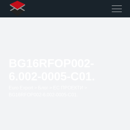
BG16RFOP002-
6.002-0005-C01.
Euro Export
>
Блог
>
ЕС ПРОЕКТИ
>
BG16RFOP002-6.002-0005-C01.